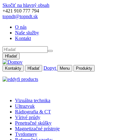
Skočiť na hlavný obsah
+421 910 777 794
topndt@topndt.sk
O nás
Naše služby
Kontakt
Hľadať
Dopyt
Kontakty
Hľadať
Menu
Produkty
Vizuálna technika
Ultrazvuk
Rádiografia & CT
Vírivé prúdy
Penetračné skúšky
Magnetizačné prístroje
Tvrdomery
Referenčné vzorky