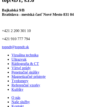
Bajkalská 9/B
Bratislava - mestská časť Nové Mesto 831 04
+421 2 200 301 10
+421 910 777 794
topndt@topndt.sk
Vizuálna technika
Ultrazvuk
Rádiografia & CT
Vírivé prúdy
Penetračné skúšky
Magnetizačné prístroje
Tvrdomery
Referenčné vzorky
Kufríky
O nás
Naše služby
Kontakt