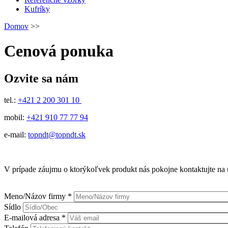
Kufríky
Domov
>>
Cenová ponuka
Ozvite sa nám
tel.:
+421 2 200 301 10
mobil:
+421 910 77 77 94
e-mail:
topndt@topndt.sk
V prípade záujmu o ktorýkoľvek produkt nás pokojne kontaktujte na 
Meno/Názov firmy
*
Sídlo
E-mailová adresa
*