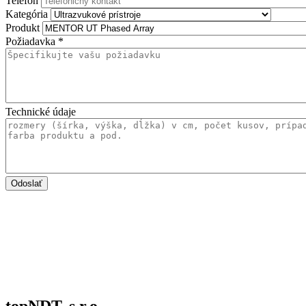
Telefón
Kategória
Produkt
Požiadavka
*
Technické údaje
Odoslať
topNDT, s.r.o