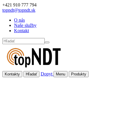
Skočiť na hlavný obsah
+421 910 777 794
topndt@topndt.sk
O nás
Naše služby
Kontakt
Hľadať
Dopyt
Kontakty
Hľadať
Menu
Produkty