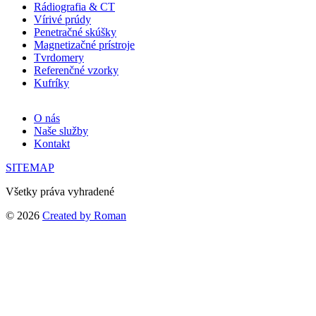
Rádiografia & CT
Vírivé prúdy
Penetračné skúšky
Magnetizačné prístroje
Tvrdomery
Referenčné vzorky
Kufríky
O nás
Naše služby
Kontakt
SITEMAP
Všetky práva vyhradené
© 2026
Created by Roman