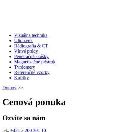
Vizuálna technika
Ultrazvuk
Rádiografia & CT
Vírivé prúdy
Penetračné skúšky
Magnetizačné prístroje
Tvrdomery
Referenčné vzorky
Kufríky
Domov
>>
Cenová ponuka
Ozvite sa nám
tel.:
+421 2 200 301 10