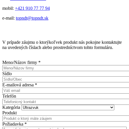
mobil:
+421 910 77 77 94
e-mail:
topndt@topndt.sk
V prípade záujmu o ktorýkoľvek produkt nás pokojne kontaktujte
na uvedených číslach alebo prostredníctvom tohto formuláru.
Meno/Názov firmy
*
Sídlo
E-mailová adresa
*
Telefón
Kategória
Produkt
Požiadavka
*