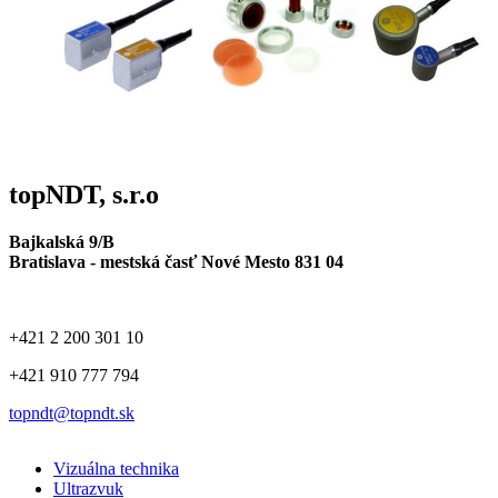
topNDT, s.r.o
Bajkalská 9/B
Bratislava - mestská časť Nové Mesto 831 04
+421 2 200 301 10
+421 910 777 794
topndt@topndt.sk
Vizuálna technika
Ultrazvuk