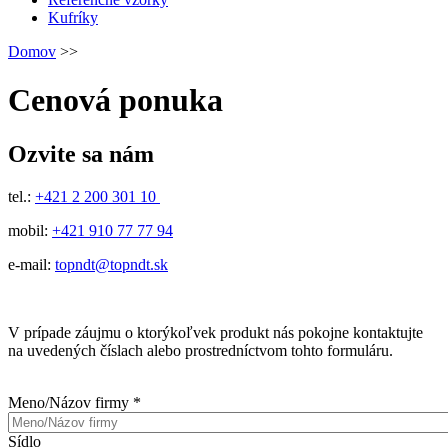
Kufríky
Domov
>>
Cenová ponuka
Ozvite sa nám
tel.:
+421 2 200 301 10
mobil:
+421 910 77 77 94
e-mail:
topndt@topndt.sk
V prípade záujmu o ktorýkoľvek produkt nás pokojne kontaktujte
na uvedených číslach alebo prostredníctvom tohto formuláru.
Meno/Názov firmy
*
Sídlo