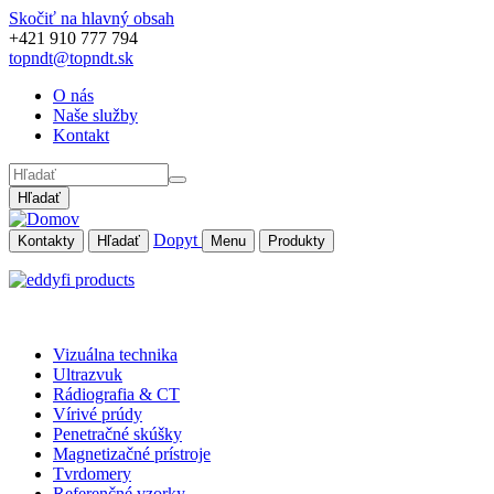
Skočiť na hlavný obsah
+421 910 777 794
topndt@topndt.sk
O nás
Naše služby
Kontakt
Hľadať
Dopyt
Kontakty
Hľadať
Menu
Produkty
Vizuálna technika
Ultrazvuk
Rádiografia & CT
Vírivé prúdy
Penetračné skúšky
Magnetizačné prístroje
Tvrdomery
Referenčné vzorky