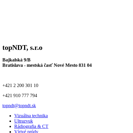
topNDT, s.r.o
Bajkalská 9/B
Bratislava - mestská časť Nové Mesto 831 04
+421 2 200 301 10
+421 910 777 794
topndt@topndt.sk
Vizuálna technika
Ultrazvuk
Rádiografia & CT
Vírivé prúdy