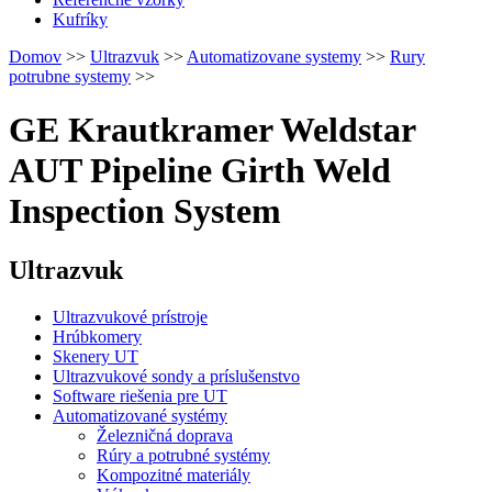
Kufríky
Domov
>>
Ultrazvuk
>>
Automatizovane systemy
>>
Rury
potrubne systemy
>>
GE Krautkramer Weldstar
AUT Pipeline Girth Weld
Inspection System
Ultrazvuk
Ultrazvukové prístroje
Hrúbkomery
Skenery UT
Ultrazvukové sondy a príslušenstvo
Software riešenia pre UT
Automatizované systémy
Železničná doprava
Rúry a potrubné systémy
Kompozitné materiály