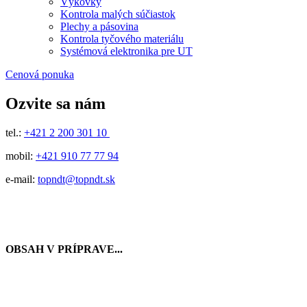
Výkovky
Kontrola malých súčiastok
Plechy a pásovina
Kontrola tyčového materiálu
Systémová elektronika pre UT
Cenová ponuka
Ozvite sa nám
tel.:
+421 2 200 301 10
mobil:
+421 910 77 77 94
e-mail:
topndt@topndt.sk
OBSAH V PRÍPRAVE...