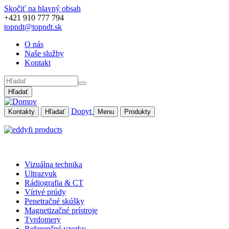
Skočiť na hlavný obsah
+421 910 777 794
topndt@topndt.sk
O nás
Naše služby
Kontakt
Hľadať
Dopyt
Kontakty
Hľadať
Menu
Produkty
Vizuálna technika
Ultrazvuk
Rádiografia & CT
Vírivé prúdy
Penetračné skúšky
Magnetizačné prístroje
Tvrdomery
Referenčné vzorky