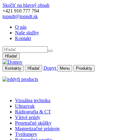
Skočiť na hlavný obsah
+421 910 777 794
topndt@topndt.sk
O nás
Naše služby
Kontakt
Hľadať
Dopyt
Kontakty
Hľadať
Menu
Produkty
Vizuálna technika
Ultrazvuk
Rádiografia & CT
Vírivé prúdy
Penetračné skúšky
Magnetizačné prístroje
Tvrdomery
Referenčné vzorky