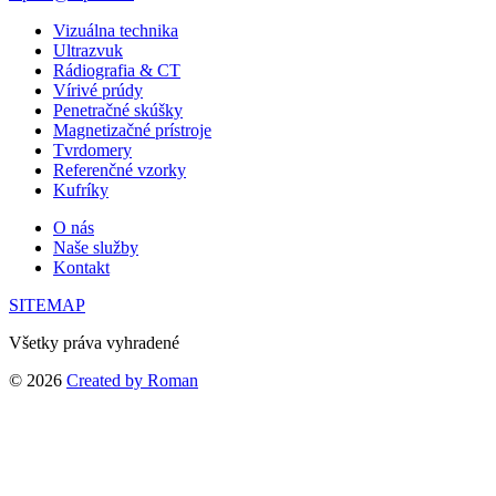
Vizuálna technika
Ultrazvuk
Rádiografia & CT
Vírivé prúdy
Penetračné skúšky
Magnetizačné prístroje
Tvrdomery
Referenčné vzorky
Kufríky
O nás
Naše služby
Kontakt
SITEMAP
Všetky práva vyhradené
© 2026
Created by Roman