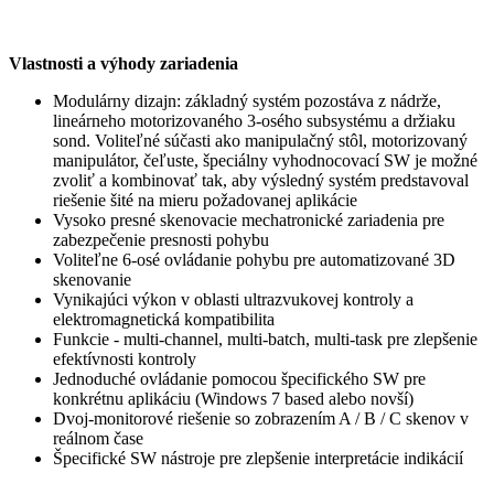
Vlastnosti a výhody zariadenia
Modulárny dizajn: základný systém pozostáva z nádrže,
lineárneho motorizovaného 3-osého subsystému a držiaku
sond. Voliteľné súčasti ako manipulačný stôl, motorizovaný
manipulátor, čeľuste, špeciálny vyhodnocovací SW je možné
zvoliť a kombinovať tak, aby výsledný systém predstavoval
riešenie šité na mieru požadovanej aplikácie
Vysoko presné skenovacie mechatronické zariadenia pre
zabezpečenie presnosti pohybu
Voliteľne 6-osé ovládanie pohybu pre automatizované 3D
skenovanie
Vynikajúci výkon v oblasti ultrazvukovej kontroly a
elektromagnetická kompatibilita
Funkcie - multi-channel, multi-batch, multi-task pre zlepšenie
efektívnosti kontroly
Jednoduché ovládanie pomocou špecifického SW pre
konkrétnu aplikáciu (Windows 7 based alebo novší)
Dvoj-monitorové riešenie so zobrazením A / B / C skenov v
reálnom čase
Špecifické SW nástroje pre zlepšenie interpretácie indikácií