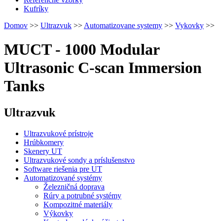
Kufríky
Domov
>>
Ultrazvuk
>>
Automatizovane systemy
>>
Vykovky
>>
MUCT - 1000 Modular
Ultrasonic C-scan Immersion
Tanks
Ultrazvuk
Ultrazvukové prístroje
Hrúbkomery
Skenery UT
Ultrazvukové sondy a príslušenstvo
Software riešenia pre UT
Automatizované systémy
Železničná doprava
Rúry a potrubné systémy
Kompozitné materiály
Výkovky