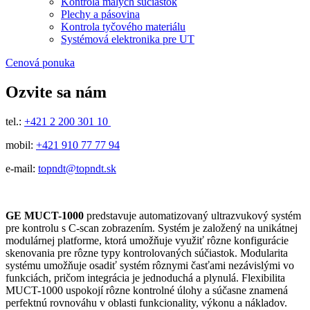
Kontrola malých súčiastok
Plechy a pásovina
Kontrola tyčového materiálu
Systémová elektronika pre UT
Cenová ponuka
Ozvite sa nám
tel.:
+421 2 200 301 10
mobil:
+421 910 77 77 94
e-mail:
topndt@topndt.sk
GE MUCT-1000
predstavuje automatizovaný ultrazvukový systém
pre kontrolu s C-scan zobrazením. Systém je založený na unikátnej
modulárnej platforme, ktorá umožňuje využiť rôzne konfigurácie
skenovania pre rôzne typy kontrolovaných súčiastok. Modularita
systému umožňuje osadiť systém rôznymi časťami nezávislými vo
funkciách, pričom integrácia je jednoduchá a plynulá. Flexibilita
MUCT-1000 uspokojí rôzne kontrolné úlohy a súčasne znamená
perfektnú rovnováhu v oblasti funkcionality, výkonu a nákladov.