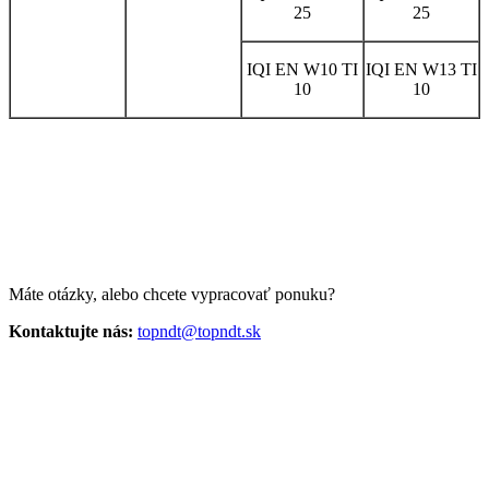
25
25
IQI EN W10 TI
IQI EN W13 TI
10
10
Máte otázky, alebo chcete vypracovať ponuku?
Kontaktujte nás:
topndt@topndt.sk