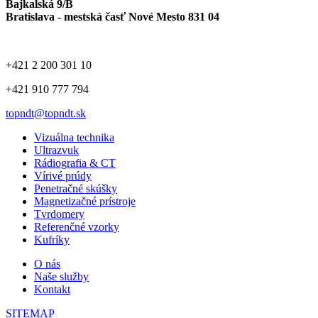
Bajkalská 9/B
Bratislava - mestská časť Nové Mesto 831 04
+421 2 200 301 10
+421 910 777 794
topndt@topndt.sk
Vizuálna technika
Ultrazvuk
Rádiografia & CT
Vírivé prúdy
Penetračné skúšky
Magnetizačné prístroje
Tvrdomery
Referenčné vzorky
Kufríky
O nás
Naše služby
Kontakt
SITEMAP