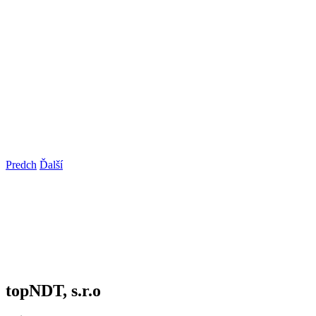
Predch
Ďalší
topNDT, s.r.o