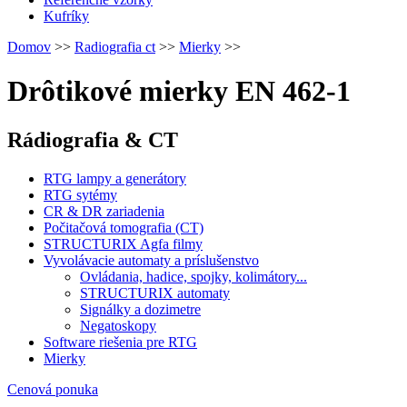
Kufríky
Domov
>>
Radiografia ct
>>
Mierky
>>
Drôtikové mierky EN 462-1
Rádiografia & CT
RTG lampy a generátory
RTG sytémy
CR & DR zariadenia
Počitačová tomografia (CT)
STRUCTURIX Agfa filmy
Vyvolávacie automaty a príslušenstvo
Ovládania, hadice, spojky, kolimátory...
STRUCTURIX automaty
Signálky a dozimetre
Negatoskopy
Software riešenia pre RTG
Mierky
Cenová ponuka