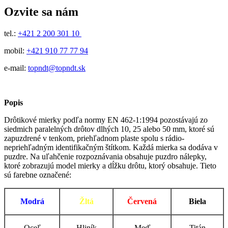
Ozvite sa nám
tel.:
+421 2 200 301 10
mobil:
+421 910 77 77 94
e-mail:
topndt@topndt.sk
Popis
Drôtikové mierky podľa normy EN 462-1:1994 pozostávajú zo
siedmich paralelných drôtov dlhých 10, 25 alebo 50 mm, ktoré sú
zapuzdrené v tenkom, priehľadnom plaste spolu s rádio-
nepriehľadným identifikačným štítkom. Každá mierka sa dodáva v
puzdre. Na uľahčenie rozpoznávania obsahuje puzdro nálepky,
ktoré zobrazujú model mierky a dĺžku drôtu, ktorý obsahuje. Tieto
sú farebne označené:
Modrá
Žltá
Červená
Biela
Oceľ
Hliník
Meď
Titán