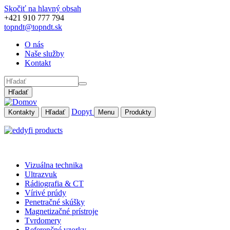
Skočiť na hlavný obsah
+421 910 777 794
topndt@topndt.sk
O nás
Naše služby
Kontakt
Hľadať
Dopyt
Kontakty
Hľadať
Menu
Produkty
Vizuálna technika
Ultrazvuk
Rádiografia & CT
Vírivé prúdy
Penetračné skúšky
Magnetizačné prístroje
Tvrdomery
Referenčné vzorky