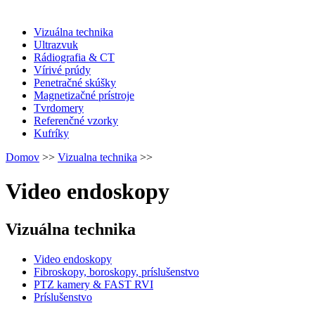
Vizuálna technika
Ultrazvuk
Rádiografia & CT
Vírivé prúdy
Penetračné skúšky
Magnetizačné prístroje
Tvrdomery
Referenčné vzorky
Kufríky
Domov
>>
Vizualna technika
>>
Video endoskopy
Vizuálna technika
Video endoskopy
Fibroskopy, boroskopy, príslušenstvo
PTZ kamery & FAST RVI
Príslušenstvo