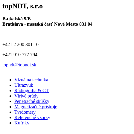
topNDT, s.r.o
Bajkalská 9/B
Bratislava - mestská časť Nové Mesto 831 04
+421 2 200 301 10
+421 910 777 794
topndt@topndt.sk
Vizuálna technika
Ultrazvuk
Rádiografia & CT
Vírivé prúdy
Penetračné skúšky
Magnetizačné prístroje
Tvrdomery
Referenčné vzorky
Kufríky