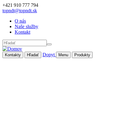
Skočiť na hlavný obsah
+421 910 777 794
topndt@topndt.sk
O nás
Naše služby
Kontakt
Hľadať
Dopyt
Kontakty
Hľadať
Menu
Produkty