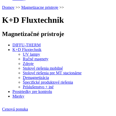
Domov
>>
Magnetizacne pristroje
>>
K+D Fluxtechnik
Magnetizačné prístroje
DIFFU-THERM
K+D Fluxtechnik
UV lampy
Ručné magnety
Zdroje
Stolové riešenia mobilné
Stolové riešenia pre MT stacionárne
Demagnetizácia
Špecifické produktové riešenia
Príslušenstvo + iné
Prostriedky pre kontrolu
Mierky
Cenová ponuka