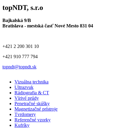
topNDT, s.r.o
Bajkalská 9/B
Bratislava - mestská časť Nové Mesto 831 04
+421 2 200 301 10
+421 910 777 794
topndt@topndt.sk
Vizuálna technika
Ultrazvuk
Rádiografia & CT
Vírivé prúdy
Penetračné skúšky
Magnetizačné prístroje
Tvrdomery
Referenčné vzorky
Kufríky