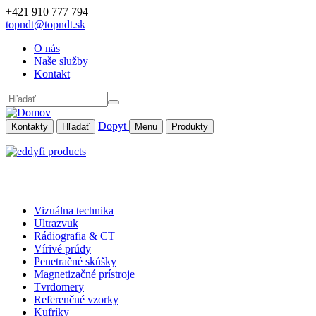
Skočiť na hlavný obsah
+421 910 777 794
topndt@topndt.sk
O nás
Naše služby
Kontakt
Hľadať
Dopyt
Kontakty
Hľadať
Menu
Produkty
Vizuálna technika
Ultrazvuk
Rádiografia & CT
Vírivé prúdy
Penetračné skúšky
Magnetizačné prístroje
Tvrdomery
Referenčné vzorky
Kufríky