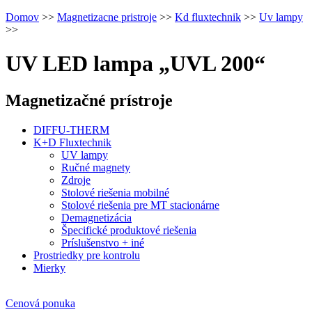
Domov
>>
Magnetizacne pristroje
>>
Kd fluxtechnik
>>
Uv lampy
>>
UV LED lampa „UVL 200“
Magnetizačné prístroje
DIFFU-THERM
K+D Fluxtechnik
UV lampy
Ručné magnety
Zdroje
Stolové riešenia mobilné
Stolové riešenia pre MT stacionárne
Demagnetizácia
Špecifické produktové riešenia
Príslušenstvo + iné
Prostriedky pre kontrolu
Mierky
Cenová ponuka