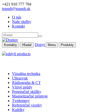
Skočiť na hlavný obsah
+421 910 777 794
topndt@topndt.sk
O nás
Naše služby
Kontakt
Hľadať
Dopyt
Kontakty
Hľadať
Menu
Produkty
Vizuálna technika
Ultrazvuk
Rádiografia & CT
Vírivé prúdy
Penetračné skúšky
Magnetizačné prístroje
Tvrdomery
Referenčné vzorky
Kufríky