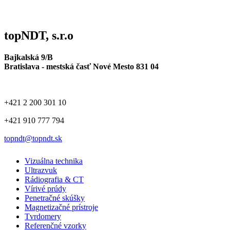
topNDT, s.r.o
Bajkalská 9/B
Bratislava - mestská časť Nové Mesto 831 04
+421 2 200 301 10
+421 910 777 794
topndt@topndt.sk
Vizuálna technika
Ultrazvuk
Rádiografia & CT
Vírivé prúdy
Penetračné skúšky
Magnetizačné prístroje
Tvrdomery
Referenčné vzorky