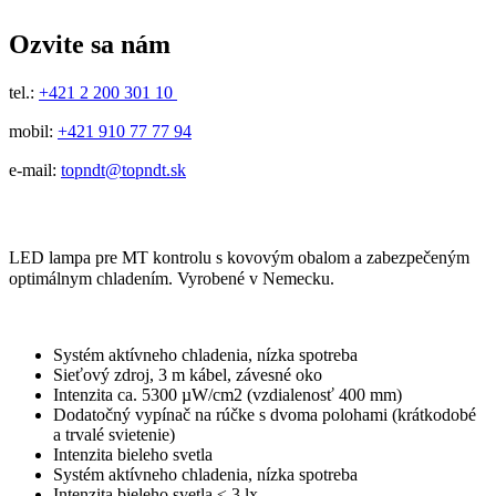
Ozvite sa nám
tel.:
+421 2 200 301 10
mobil:
+421 910 77 77 94
e-mail:
topndt@topndt.sk
LED lampa pre MT kontrolu s kovovým obalom a zabezpečeným
optimálnym chladením. Vyrobené v Nemecku.
Systém aktívneho chladenia, nízka spotreba
Sieťový zdroj, 3 m kábel, závesné oko
Intenzita ca. 5300 µW/cm2 (vzdialenosť 400 mm)
Dodatočný vypínač na rúčke s dvoma polohami (krátkodobé
a trvalé svietenie)
Intenzita bieleho svetla
Systém aktívneho chladenia, nízka spotreba
Intenzita bieleho svetla ≤ 3 lx