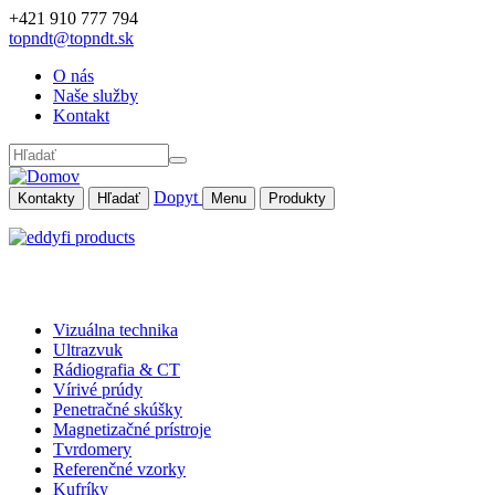
Skočiť na hlavný obsah
+421 910 777 794
topndt@topndt.sk
O nás
Naše služby
Kontakt
Hľadať
Dopyt
Kontakty
Hľadať
Menu
Produkty
Vizuálna technika
Ultrazvuk
Rádiografia & CT
Vírivé prúdy
Penetračné skúšky
Magnetizačné prístroje
Tvrdomery
Referenčné vzorky
Kufríky