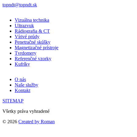
topndt@topndt.sk
Vizuálna technika
Ultrazvuk
Rádiografia & CT
Vírivé prúdy
Penetračné skúšky
Magnetizačné prístroje
Tvrdomery
Referenčné vzorky
Kufríky
O nás
Naše služby
Kontakt
SITEMAP
Všetky práva vyhradené
© 2026
Created by Roman