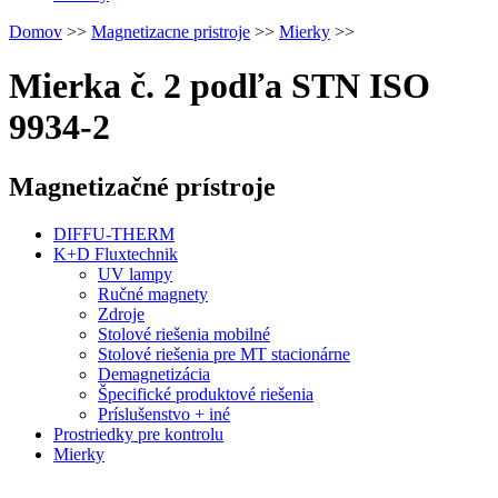
Domov
>>
Magnetizacne pristroje
>>
Mierky
>>
Mierka č. 2 podľa STN ISO
9934-2
Magnetizačné prístroje
DIFFU-THERM
K+D Fluxtechnik
UV lampy
Ručné magnety
Zdroje
Stolové riešenia mobilné
Stolové riešenia pre MT stacionárne
Demagnetizácia
Špecifické produktové riešenia
Príslušenstvo + iné
Prostriedky pre kontrolu
Mierky