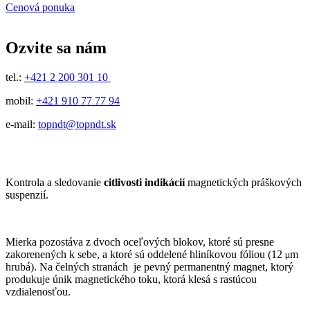
Cenová ponuka
Ozvite sa nám
tel.:
+421 2 200 301 10
mobil:
+421 910 77 77 94
e-mail:
topndt@topndt.sk
Kontrola a sledovanie
citlivosti indikácií
magnetických práškových
suspenzií.
Mierka pozostáva z dvoch oceľových blokov, ktoré sú presne
zakorenených k sebe, a ktoré sú oddelené hliníkovou fóliou (12
m
µ
hrubá). Na čelných stranách je pevný permanentný magnet, ktorý
produkuje únik magnetického toku, ktorá klesá s rastúcou
vzdialenosťou.